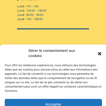
Lundi : 11h - 12h
Lundi : 13h30 - 16h30
Jeudi : 8h30 - 9h30
Jeudi : 13h - 16h30
Gérer le consentement aux
cookies
INFOS PRATIQUES
CAESUG
Siège Social :
Caesug c/o CNRS
CONTACT
Pour offrir les meilleures expériences, nous utilisons des technologies
EN SAVOIR PLUS
25 avenue des
telles que les cookies pour stocker et/ou accéder aux informations des
Martyrs
appareils. Le fait de consentir à ces technologies nous permettra de
BP 166
L’ASSOCIATION
traiter des données telles que le comportement de navigation ou les ID
38042 Grenoble
NEWSLETTERS
Cedex 9
uniques sur ce site. Le fait de ne pas consentir ou de retirer son
consentement peut avoir un effet négatif sur certaines caractéristiques et
nous écrire
fonctions.
04 76 88 10 70
RÉSEAUX SOCIAUX
Accepter