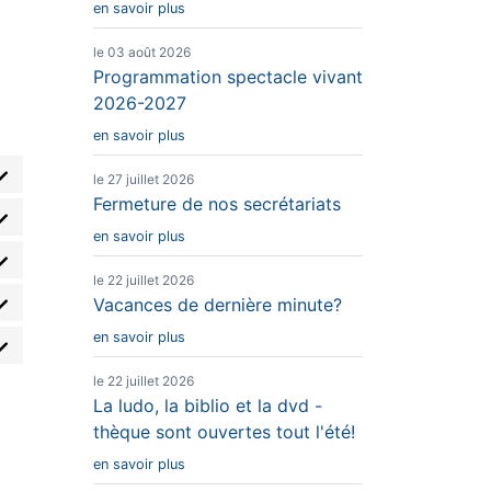
en savoir plus
le 03 août 2026
Programmation spectacle vivant
2026-2027
en savoir plus
le 27 juillet 2026
nsent
Fermeture de nos secrétariats
nsent
en savoir plus
nsent
vice
le 22 juillet 2026
Vacances de dernière minute?
nsent
vice
rdpress
en savoir plus
nsent
vice
gle-
le 22 juillet 2026
vice
La ludo, la biblio et la dvd -
emes-
lytics
thèque sont ouvertes tout l'été!
vice
mplianz
urity
en savoir plus