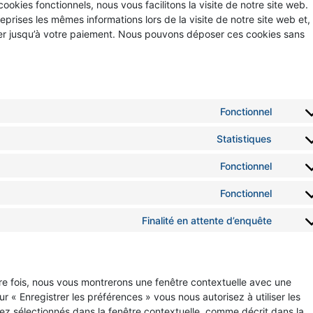
ookies fonctionnels, nous vous facilitons la visite de notre site web.
reprises les mêmes informations lors de la visite de notre site web et,
ier jusqu’à votre paiement. Nous pouvons déposer ces cookies sans
Fonctionnel
Co
Statistiques
Co
to
Fonctionnel
Co
to
ser
Fonctionnel
Co
to
ser
wo
Finalité en attente d’enquête
Co
to
ser
goo
to
ser
ith
ana
re fois, nous vous montrerons une fenêtre contextuelle avec une
ser
co
sec
r « Enregistrer les préférences » vous nous autorisez à utiliser les
ez sélectionnés dans la fenêtre contextuelle, comme décrit dans la