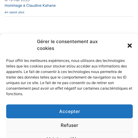
Hommage à Claudine Kahane
en savoir plus
Gérer le consentement aux
INFOS PRATIQUES
CAESUG
cookies
Siège Social :
Caesug c/o CNRS
CONTACT
Pour offrir les meilleures expériences, nous utilisons des technologies
EN SAVOIR PLUS
25 avenue des
Martyrs
telles que les cookies pour stocker et/ou accéder aux informations des
BP 166
L’ASSOCIATION
appareils. Le fait de consentir à ces technologies nous permettra de
38042 Grenoble
NEWSLETTERS
traiter des données telles que le comportement de navigation ou les ID
Cedex 9
uniques sur ce site. Le fait de ne pas consentir ou de retirer son
nous écrire
consentement peut avoir un effet négatif sur certaines caractéristiques et
04 76 88 10 70
fonctions.
RÉSEAUX SOCIAUX
Accepter
Refuser
Politique de confidentialité
Mentions légales et politique des données personnelles
Politique de cookies (UE)