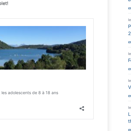
let!
e
l
P
2
e
l
F
e
l
V
e
l
L
t
e