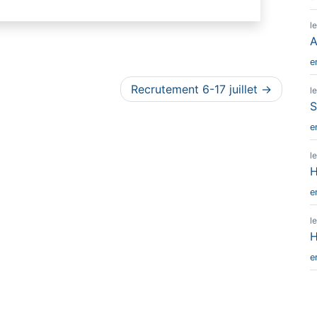
l
A
e
Recrutement 6-17 juillet
l
S
e
l
H
e
l
H
e