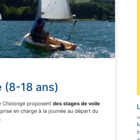
e (8-18 ans)
de Cholonge proposent
des stages de voile
L
 prise en charge à la journée au départ du
l
.
M
i
a