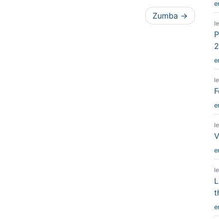
e
Zumba
l
P
2
e
l
F
e
l
V
e
l
L
t
e