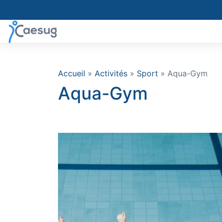
Skip
to
content
Accueil
»
Activités
»
Sport
» Aqua-Gym
Aqua-Gym