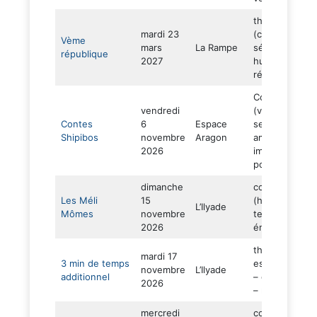
théâtre
mardi 23
(comédie
Vème
mars
La Rampe
sérieuse –
république
2027
humour –
réjouissant)
Conte en sabl
vendredi
(voyage
Contes
6
Espace
sensoriel –
Shipibos
novembre
Aragon
amazonie –
2026
immersif –
poésie)
dimanche
concert debou
Les Méli
15
(humour –
L’Ilyade
Mômes
novembre
tendresse –
2026
énergie)
théâtre (foot 
mardi 17
3 min de temps
espoir – amiti
novembre
L’Ilyade
additionnel
– déracinemen
2026
– racisme)
mercredi
concert (solo