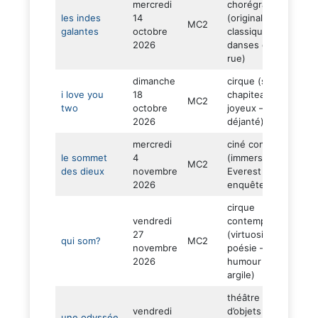
mercredi
chorégraphié
les indes
14
(originalité –
MC2
adul
galantes
octobre
classique –
2026
danses de
rue)
dimanche
cirque (sous
en
i love you
18
chapiteau –
fami
MC2
two
octobre
joyeux –
dès 
2026
déjanté)
ans
mercredi
ciné concert
le sommet
4
(immersif –
MC2
adul
des dieux
novembre
Everest –
2026
enquête)
cirque
vendredi
contemporain
en
27
(virtuosité –
fami
qui som?
MC2
novembre
poésie –
dès 
2026
humour –
ans
argile)
théâtre
en
vendredi
d’objets
une odyssée
fami