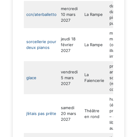
danse (16
mercredi
danseurs – 3
ccn/aterballetto
10 mars
La Rampe
pièces –
2027
puissance)
musique et
jeudi 18
magie
sorcellerie pour
février
La Rampe
(ombromanie 
deux pianos
2027
illusion –
immersif)
proposition
vendredi
artistique et
La
glace
5 mars
scientifique
Faiencerie
2027
(marionnettes
conférence)
humour
(émancipation
samedi
Théâtre
pression socia
j’étais pas prête
20 mars
en rond
– quête de
2027
liberté –
autodérision)