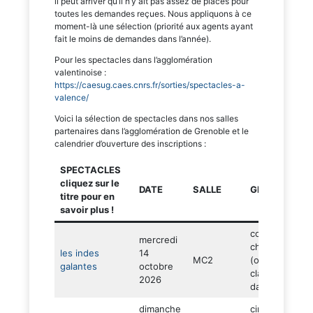
il peut arriver qu’il n’y ait pas assez de places pour
toutes les demandes reçues. Nous appliquons à ce
moment-là une sélection (priorité aux agents ayant
fait le moins de demandes dans l’année).
Pour les spectacles dans l’agglomération
valentinoise :
https://caesug.caes.cnrs.fr/sorties/spectacles-a-
valence/
Voici la sélection de spectacles dans nos salles
partenaires dans l’agglomération de Grenoble et le
calendrier d’ouverture des inscriptions :
SPECTACLES
cliquez sur le
DATE
SALLE
GENRE
titre pour en
savoir plus !
concert
mercredi
chorégraphié
les indes
14
MC2
(originalité –
galantes
octobre
classique –
2026
danses de rue
dimanche
cirque (sous