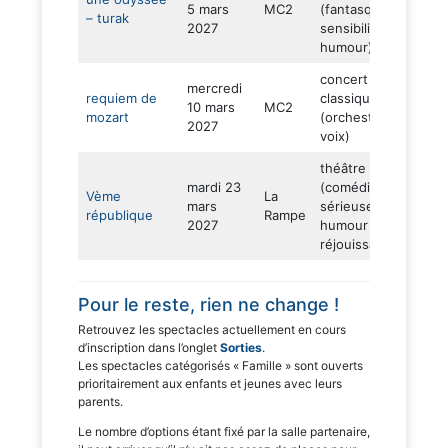
5 mars
MC2
(fantasque –
– turak
dès 
2027
sensibilité –
ans
humour)
concert
mercredi
requiem de
classique
10 mars
MC2
adul
mozart
(orchestre et
2027
voix)
théâtre
mardi 23
(comédie
Vème
La
mars
sérieuse –
adul
république
Rampe
2027
humour –
réjouissant)
Pour le reste, rien ne change !
Retrouvez les spectacles actuellement en cours
d’inscription dans l’onglet
Sorties
.
Les spectacles catégorisés « Famille » sont ouverts
prioritairement aux enfants et jeunes avec leurs
parents.
Le nombre d’options étant fixé par la salle partenaire,