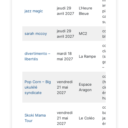
improvisée (u
jeudi 29
L’Heure
jazz magic
piano – des
avril 2027
Bleue
cartes – des
surprises)
jeudi 29
concert (trio –
sarah mccoy
MC2
avril 2027
blues – électr
concert
classique
divertimento –
mardi 18
La Rampe
(symphonique
libertés
mai 2027
gospel – lutte
– résistances)
concert humo
Pop Corn – Big
vendredi
(hommage
Espace
ukulélé
21 mai
cinéma –
Aragon
syndicate
2027
énergie –
humour)
concert (bras
vendredi
band – funk –
Skoki Mama
21 mai
Le Coléo
jazz – fête –
Tour
2027
énergie