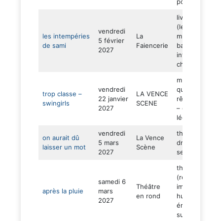
poésie)
livre pop up
(lecture –
vendredi
les intempéries
La
musique
5 février
de sami
Faiencerie
baroque –
2027
intimiste –
chaleureux)
musique (vie
vendredi
quotidienne –
trop classe –
LA VENCE
22 janvier
rêves – humo
swingirls
SCENE
2027
– gravité –
légèreté)
vendredi
théâtre (récits
on aurait dû
La Vence
5 mars
drôle –
laisser un mot
Scène
2027
sensible)
théâtre
(rencontre
samedi 6
Théâtre
improbable –
après la pluie
mars
en rond
humour –
2027
émotion –
subtilité)