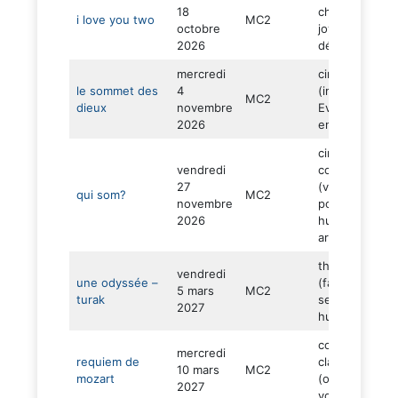
18
chapiteau –
i love you two
MC2
octobre
joyeux –
2026
déjanté)
mercredi
ciné concert
le sommet des
4
(immersif –
MC2
dieux
novembre
Everest –
2026
enquête)
cirque
vendredi
contemporain
27
(virtuosité –
qui som?
MC2
novembre
poésie –
2026
humour –
argile)
théâtre d’obje
vendredi
une odyssée –
(fantasque –
5 mars
MC2
turak
sensibilité –
2027
humour)
concert
mercredi
requiem de
classique
10 mars
MC2
mozart
(orchestre et
2027
voix)