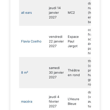
danse et
jeudi 14
numérique
all ears
janvier
MC2
(hypnotique –
2027
envoutant –
beauté)
concert (brési
france –
vendredi
Espace
souvenirs –
Flavia Coelho
22 janvier
Paul
émotions –
2027
Jargot
passion –
histoires de vi
théâtre
(colocation
samedi
Théâtre
prison –
8 m²
30 janvier
en rond
humour – feel
2027
good –
rocambolesqu
danse hip hop
jeudi 4
(voyage –
L’Heure
macéra
février
aventure –
Bleue
2027
turquie –