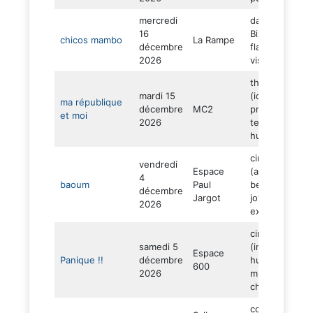
mercredi
danse (Carme
16
Bizet –
chicos mambo
La Rampe
décembre
flamenco –
2026
visuel – folie)
théâtre
mardi 15
(identité –
ma république
décembre
MC2
préjugés –
et moi
2026
tendresse-
humour)
cirque
vendredi
Espace
(acrobate –
4
baoum
Paul
beatboxeur –
décembre
Jargot
joyeux –
2026
explosif)
ciné concert
samedi 5
(inventivité –
Espace
Panique !!
décembre
humour –
600
2026
musique –
chaos)
concert bal (dj