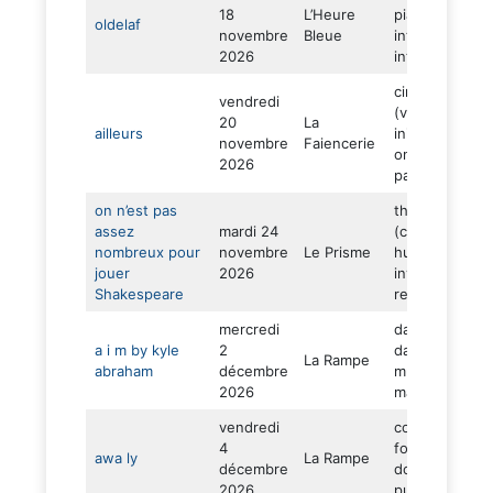
18
L’Heure
piano –
oldelaf
novembre
Bleue
intimiste –
2026
introspectif)
ciné concert
vendredi
(voyage
20
La
ailleurs
initiatique –
novembre
Faiencerie
onirique –
2026
palpitant)
on n’est pas
théâtre
assez
mardi 24
(comédie –
nombreux pour
novembre
Le Prisme
humour –
jouer
2026
inventivité –
Shakespeare
renoncement)
mercredi
danse (11
a i m by kyle
2
danseurs –
La Rampe
abraham
décembre
musique live –
2026
magnétisme)
vendredi
concert (soul 
4
folk – voyage 
awa ly
La Rampe
décembre
douceur –
2026
puissance)