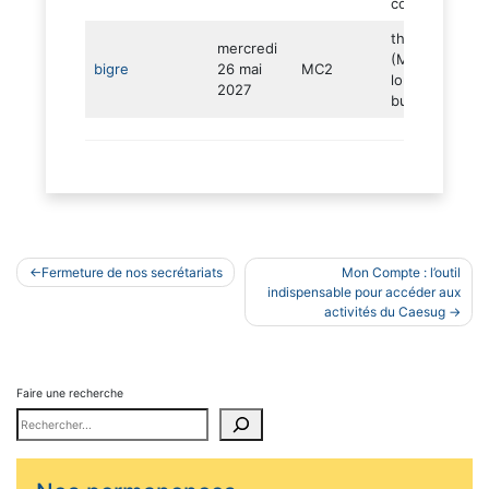
contagieuse)
théâtre
mercredi
(Molière 2017 
bigre
26 mai
MC2
loufoque –
2027
burlesque)
Navigation
Fermeture de nos secrétariats
Mon Compte : l’outil
de
indispensable pour accéder aux
activités du Caesug
l’article
Faire une recherche