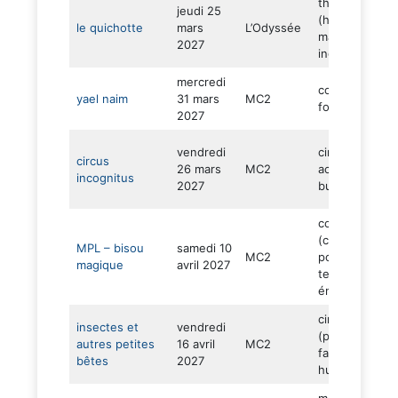
théâtre
jeudi 25
(humour –
le quichotte
mars
L’Odyssée
malice –
2027
ingéniosité)
mercredi
concert (pop 
yael naim
31 mars
MC2
folk – soul)
2027
vendredi
cirque (solo –
circus
26 mars
MC2
acrobaties –
incognitus
2027
burlesque)
concert
(chansons –
MPL – bisou
samedi 10
MC2
pop –
magique
avril 2027
tendresse –
énergie)
ciné concert
insectes et
vendredi
(poésie –
autres petites
16 avril
MC2
fantaisie –
bêtes
2027
humour)
magie