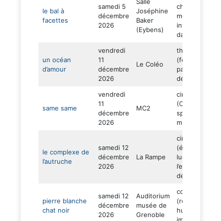
Salle
samedi 5
chanteurs –
le bal à
Joséphine
décembre
medleys –
facettes
Baker
2026
invitation à
(Eybens)
danser)
vendredi
théâtre d’obje
un océan
11
(feuilles de
Le Coléo
d’amour
décembre
papier – unive
2026
décalé)
vendredi
cirque
11
(Cambodge –
same same
MC2
décembre
spectaculaire 
2026
musique live)
cirque
samedi 12
(équilibre –
le complexe de
décembre
La Rampe
ludique – tête
l’autruche
2026
l’envers –
délicatesse)
conte musical
samedi 12
Auditorium
pierre blanche
(récit insolite 
décembre
musée de
chat noir
humour –
2026
Grenoble
imaginaire)