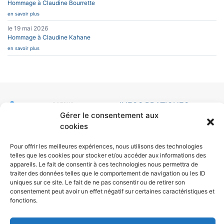
Hommage à Claudine Bourrette
en savoir plus
le 19 mai 2026
Hommage à Claudine Kahane
en savoir plus
INFOS PRATIQUES
CAESUG
Siège Social :
Gérer le consentement aux
Caesug c/o CNRS
CONTACT
cookies
EN SAVOIR PLUS
25 avenue des
Martyrs
BP 166
L’ASSOCIATION
Pour offrir les meilleures expériences, nous utilisons des technologies
38042 Grenoble
NEWSLETTERS
telles que les cookies pour stocker et/ou accéder aux informations des
Cedex 9
appareils. Le fait de consentir à ces technologies nous permettra de
nous écrire
traiter des données telles que le comportement de navigation ou les ID
04 76 88 10 70
uniques sur ce site. Le fait de ne pas consentir ou de retirer son
RÉSEAUX SOCIAUX
consentement peut avoir un effet négatif sur certaines caractéristiques et
fonctions.