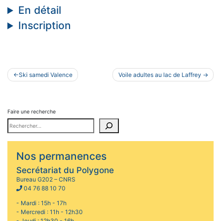
En détail
Inscription
Navigation
Ski samedi Valence
Voile adultes au lac de Laffrey
de
l’article
Faire une recherche
Nos permanences
Secrétariat du Polygone
Bureau G202 – CNRS
04 76 88 10 70
- Mardi : 15h - 17h
- Mercredi : 11h - 12h30
- Jeudi : 12h30 - 16h