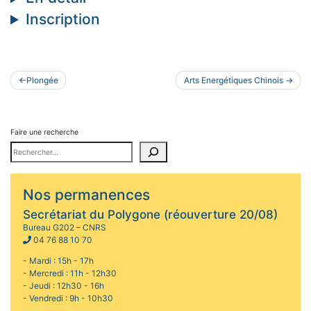
Inscription
Navigation
Plongée
Arts Energétiques Chinois
de
l’article
Faire une recherche
Nos permanences
Secrétariat du Polygone (réouverture 20/08)
Bureau G202 – CNRS
04 76 88 10 70
- Mardi : 15h - 17h
- Mercredi : 11h - 12h30
- Jeudi : 12h30 - 16h
- Vendredi : 9h - 10h30