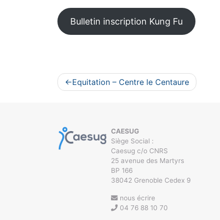
Bulletin inscription Kung Fu
Navigation
Equitation – Centre le Centaure
de
l’article
CAESUG
Siège Social :
Caesug c/o CNRS
25 avenue des Martyrs
BP 166
38042 Grenoble Cedex 9
nous écrire
04 76 88 10 70