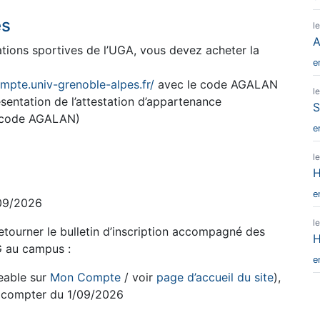
es
l
A
llations sportives de l’UGA, vous devez acheter la
e
mpte.univ-grenoble-alpes.fr/
avec le code AGALAN
l
ésentation de l’attestation d’appartenance
S
e code AGALAN)
e
l
H
e
/09/2026
l
retourner le bulletin d’inscription accompagné des
H
G au campus :
e
eable sur
Mon Compte
/ voir
page d’accueil du site
),
à compter du 1/09/2026