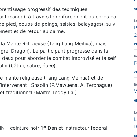
prentissage progressif des techniques
e
bat (sanda), à travers le renforcement du corps par
l
e pied, coups de poings, saisies, balayages), suivi
P
sement et de retour au calme.
2
e la Mante Religieuse (Tang Lang Meihua), mais
e
gre, Dragon). Le participant progresse dans la
l
 à deux pour aborder le combat improvisé et la self
F
lin (bâton, sabre, épée).
e
le mante religieuse (Tang Lang Meihua) et de
 l’intervenant : Shaolin (P.Mawuena, A. Terchague),
l
V
t traditionnel (Maitre Teddy Lai).
e
l
L
t
er
N – ceinture noir 1
Dan et instructeur fédéral
e