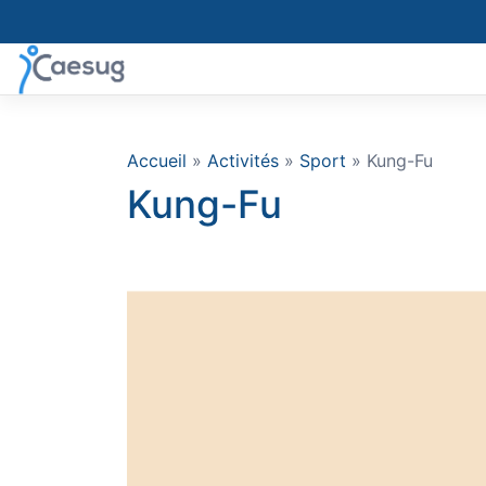
Skip
to
content
Accueil
»
Activités
»
Sport
» Kung-Fu
Kung-Fu