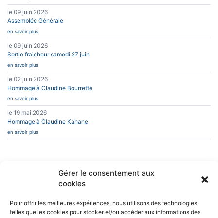
le 09 juin 2026
Assemblée Générale
en savoir plus
le 09 juin 2026
Sortie fraicheur samedi 27 juin
en savoir plus
le 02 juin 2026
Hommage à Claudine Bourrette
en savoir plus
le 19 mai 2026
Hommage à Claudine Kahane
en savoir plus
Gérer le consentement aux
cookies
INFOS PRATIQUES
CAESUG
Siège Social :
Caesug c/o CNRS
CONTACT
Pour offrir les meilleures expériences, nous utilisons des technologies
EN SAVOIR PLUS
25 avenue des
telles que les cookies pour stocker et/ou accéder aux informations des
Martyrs