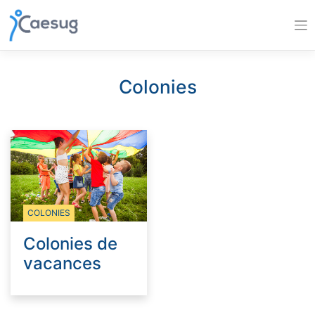
Skip
to
content
Colonies
COLONIES
Colonies de
vacances