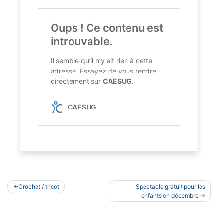
Navigation
Crochet / tricot
Spectacle gratuit pour les
de
enfants en décembre
l’article