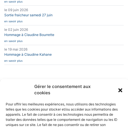
en savoir plus
le 09 juin 2026
Sortie fraicheur samedi 27 juin
en savoir plus
le 02 juin 2026
Hommage à Claudine Bourrette
en savoir plus
le 19 mai 2026
Hommage à Claudine Kahane
en savoir plus
Gérer le consentement aux
cookies
INFOS PRATIQUES
CAESUG
Siège Social :
Caesug c/o CNRS
CONTACT
Pour offrir les meilleures expériences, nous utilisons des technologies
EN SAVOIR PLUS
25 avenue des
telles que les cookies pour stocker et/ou accéder aux informations des
Martyrs
appareils. Le fait de consentir à ces technologies nous permettra de
BP 166
L’ASSOCIATION
38042 Grenoble
NEWSLETTERS
traiter des données telles que le comportement de navigation ou les ID
Cedex 9
uniques sur ce site. Le fait de ne pas consentir ou de retirer son