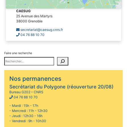
CAESUG
25
Avenue des Martyrs
38000
Grenoble
secretariat@caesug.cnrs.fr
04 76 88 10 70
Faire une recherche
Nos permanences
Secrétariat du Polygone (réouverture 20/08)
Bureau G202 – CNRS
04 76 88 10 70
- Mardi : 15h - 17h
- Mercredi : 11h - 12h30
- Jeudi : 12h30 - 16h
- Vendredi : 9h - 10h30