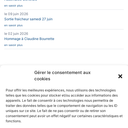
en savoir plus
le 09 juin 2026
Sortie fraicheur samedi 27 juin
en savoir plus
le 02 juin 2026
Hommage à Claudine Bourrette
en savoir plus
Gérer le consentement aux
INFOS PRATIQUES
CAESUG
cookies
Siège Social :
Caesug c/o CNRS
CONTACT
EN SAVOIR PLUS
25 avenue des
Pour offrir les meilleures expériences, nous utilisons des technologies
Martyrs
telles que les cookies pour stocker et/ou accéder aux informations des
BP 166
L’ASSOCIATION
appareils. Le fait de consentir à ces technologies nous permettra de
38042 Grenoble
NEWSLETTERS
traiter des données telles que le comportement de navigation ou les ID
Cedex 9
uniques sur ce site. Le fait de ne pas consentir ou de retirer son
nous écrire
consentement peut avoir un effet négatif sur certaines caractéristiques et
04 76 88 10 70
fonctions.
RÉSEAUX SOCIAUX