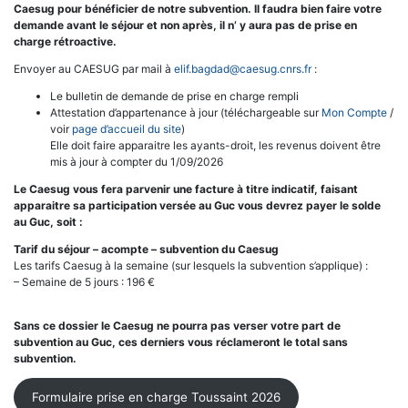
Caesug pour bénéficier de notre subvention. Il faudra bien faire votre
demande avant le séjour et non après, il n’ y aura pas de prise en
charge rétroactive.
Envoyer au CAESUG par mail à
elif.bagdad@caesug.cnrs.fr
:
Le bulletin de demande de prise en charge rempli
Attestation d’appartenance à jour (téléchargeable sur
Mon Compte
/
voir
page d’accueil du site
)
Elle doit faire apparaitre les ayants-droit, les revenus doivent être
mis à jour à compter du 1/09/2026
Le Caesug vous fera parvenir une facture à titre indicatif, faisant
apparaitre sa participation versée au Guc vous devrez payer le solde
au Guc, soit :
Tarif du séjour – acompte – subvention du Caesug
Les tarifs Caesug à la semaine (sur lesquels la subvention s’applique) :
– Semaine de 5 jours : 196 €
Sans ce dossier le Caesug ne pourra pas verser votre part de
subvention au Guc, ces derniers vous réclameront le total sans
subvention.
Formulaire prise en charge Toussaint 2026