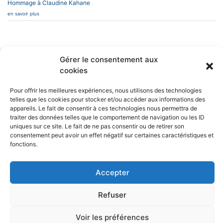
Hommage à Claudine Kahane
en savoir plus
Gérer le consentement aux
INFOS PRATIQUES
cookies
CAESUG
Siège Social :
Caesug c/o CNRS
CONTACT
Pour offrir les meilleures expériences, nous utilisons des technologies
EN SAVOIR PLUS
25 avenue des
telles que les cookies pour stocker et/ou accéder aux informations des
Martyrs
BP 166
L’ASSOCIATION
appareils. Le fait de consentir à ces technologies nous permettra de
38042 Grenoble
NEWSLETTERS
traiter des données telles que le comportement de navigation ou les ID
Cedex 9
uniques sur ce site. Le fait de ne pas consentir ou de retirer son
consentement peut avoir un effet négatif sur certaines caractéristiques et
nous écrire
04 76 88 10 70
fonctions.
RÉSEAUX SOCIAUX
Accepter
Refuser
Politique de confidentialité
Mentions légales et politique des données personnelles
Voir les préférences
Politique de cookies (UE)