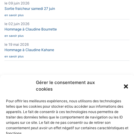
le 09 juin 2026
Sortie fraicheur samedi 27 juin
en savoir plus
le 02 juin 2026
Hommage à Claudine Bourrette
en savoir plus
le 19 mai 2026
Hommage à Claudine Kahane
en savoir plus
Gérer le consentement aux
cookies
INFOS PRATIQUES
CAESUG
Siège Social :
Caesug c/o CNRS
CONTACT
Pour offrir les meilleures expériences, nous utilisons des technologies
EN SAVOIR PLUS
25 avenue des
telles que les cookies pour stocker et/ou accéder aux informations des
Martyrs
appareils. Le fait de consentir à ces technologies nous permettra de
BP 166
L’ASSOCIATION
38042 Grenoble
traiter des données telles que le comportement de navigation ou les ID
NEWSLETTERS
Cedex 9
uniques sur ce site. Le fait de ne pas consentir ou de retirer son
consentement peut avoir un effet négatif sur certaines caractéristiques et
nous écrire
fonctions.
04 76 88 10 70