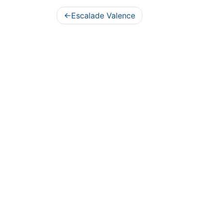
Navigation
Escalade Valence
de
l’article