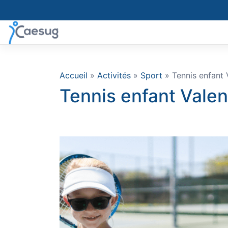
Skip
to
content
Accueil
»
Activités
»
Sport
» Tennis enfant 
Tennis enfant Vale