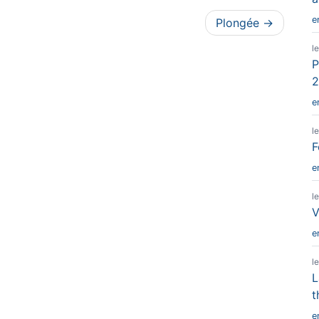
e
Plongée
l
P
2
e
l
F
e
l
V
e
l
L
t
e