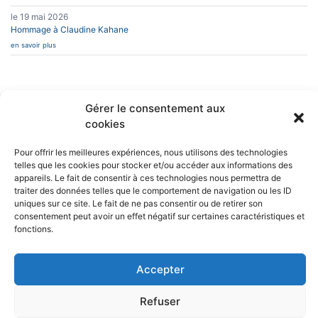
le 19 mai 2026
Hommage à Claudine Kahane
en savoir plus
Gérer le consentement aux
cookies
INFOS PRATIQUES
CAESUG
Siège Social :
Caesug c/o CNRS
CONTACT
Pour offrir les meilleures expériences, nous utilisons des technologies
EN SAVOIR PLUS
25 avenue des
telles que les cookies pour stocker et/ou accéder aux informations des
Martyrs
appareils. Le fait de consentir à ces technologies nous permettra de
BP 166
L’ASSOCIATION
38042 Grenoble
traiter des données telles que le comportement de navigation ou les ID
NEWSLETTERS
Cedex 9
uniques sur ce site. Le fait de ne pas consentir ou de retirer son
consentement peut avoir un effet négatif sur certaines caractéristiques et
nous écrire
fonctions.
04 76 88 10 70
RÉSEAUX SOCIAUX
Accepter
Refuser