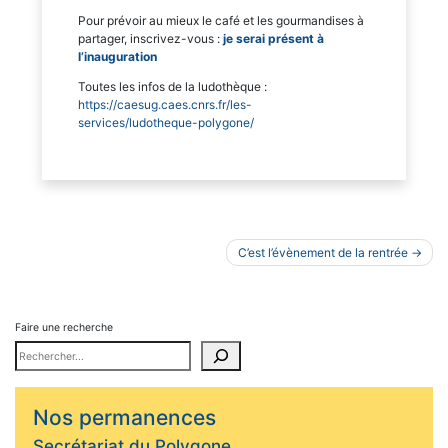
Pour prévoir au mieux le café et les gourmandises à
partager, inscrivez-vous :
je serai présent à
l’inauguration
Toutes les infos de la ludothèque :
https://caesug.caes.cnrs.fr/les-
services/ludotheque-polygone/
Navigation
C’est l’évènement de la rentrée
de
l’article
Faire une recherche
Nos permanences
Secrétariat du Polygone