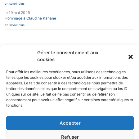
en savoir plus
le 19 mai 2026
Hommage à Claudine Kahane
en savoir plus
Gérer le consentement aux
cookies
INFOS PRATIQUES
CAESUG
Siège Social :
Caesug c/o CNRS
CONTACT
Pour offrir les meilleures expériences, nous utilisons des technologies
EN SAVOIR PLUS
25 avenue des
telles que les cookies pour stocker et/ou accéder aux informations des
Martyrs
appareils. Le fait de consentir à ces technologies nous permettra de
BP 166
L’ASSOCIATION
38042 Grenoble
traiter des données telles que le comportement de navigation ou les ID
NEWSLETTERS
Cedex 9
uniques sur ce site. Le fait de ne pas consentir ou de retirer son
consentement peut avoir un effet négatif sur certaines caractéristiques et
nous écrire
fonctions.
04 76 88 10 70
RÉSEAUX SOCIAUX
Accepter
Refuser