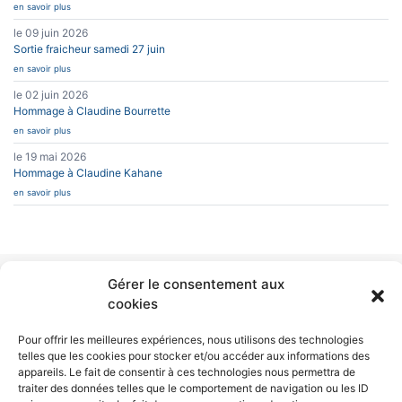
en savoir plus
le 09 juin 2026
Sortie fraicheur samedi 27 juin
en savoir plus
le 02 juin 2026
Hommage à Claudine Bourrette
en savoir plus
le 19 mai 2026
Hommage à Claudine Kahane
en savoir plus
Gérer le consentement aux
INFOS PRATIQUES
CAESUG
cookies
Siège Social :
Caesug c/o CNRS
CONTACT
EN SAVOIR PLUS
25 avenue des
Pour offrir les meilleures expériences, nous utilisons des technologies
Martyrs
telles que les cookies pour stocker et/ou accéder aux informations des
BP 166
L’ASSOCIATION
appareils. Le fait de consentir à ces technologies nous permettra de
38042 Grenoble
NEWSLETTERS
Cedex 9
traiter des données telles que le comportement de navigation ou les ID