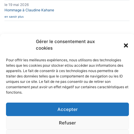
le 19 mai 2026
Hommage à Claudine Kahane
en savoir plus
Gérer le consentement aux
cookies
INFOS PRATIQUES
CAESUG
Siège Social :
Caesug c/o CNRS
CONTACT
Pour offrir les meilleures expériences, nous utilisons des technologies
EN SAVOIR PLUS
25 avenue des
telles que les cookies pour stocker et/ou accéder aux informations des
Martyrs
appareils. Le fait de consentir à ces technologies nous permettra de
BP 166
L’ASSOCIATION
traiter des données telles que le comportement de navigation ou les ID
38042 Grenoble
NEWSLETTERS
uniques sur ce site. Le fait de ne pas consentir ou de retirer son
Cedex 9
consentement peut avoir un effet négatif sur certaines caractéristiques et
nous écrire
fonctions.
04 76 88 10 70
RÉSEAUX SOCIAUX
Accepter
Refuser
Politique de confidentialité
Mentions légales et politique des données personnelles