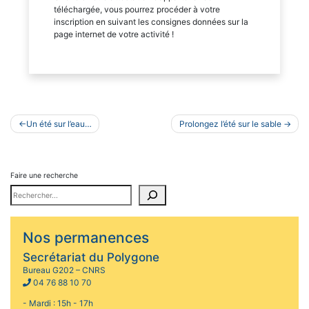
téléchargée, vous pourrez procéder à votre
inscription en suivant les consignes données sur la
page internet de votre activité !
Navigation
Un été sur l’eau…
Prolongez l’été sur le sable
de
l’article
Faire une recherche
Nos permanences
Secrétariat du Polygone
Bureau G202 – CNRS
04 76 88 10 70
- Mardi : 15h - 17h