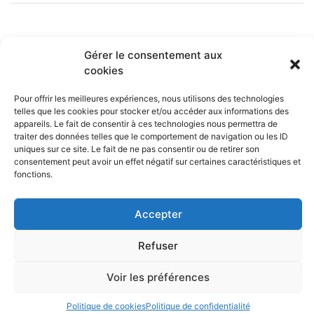
Gérer le consentement aux
cookies
INFOS PRATIQUES
CAESUG
Siège Social :
Caesug c/o CNRS
CONTACT
Pour offrir les meilleures expériences, nous utilisons des technologies
EN SAVOIR PLUS
25 avenue des
telles que les cookies pour stocker et/ou accéder aux informations des
Martyrs
appareils. Le fait de consentir à ces technologies nous permettra de
BP 166
L’ASSOCIATION
38042 Grenoble
traiter des données telles que le comportement de navigation ou les ID
NEWSLETTERS
Cedex 9
uniques sur ce site. Le fait de ne pas consentir ou de retirer son
consentement peut avoir un effet négatif sur certaines caractéristiques et
nous écrire
fonctions.
04 76 88 10 70
RÉSEAUX SOCIAUX
Accepter
Refuser
Politique de confidentialité
Mentions légales et politique des données personnelles
Voir les préférences
Politique de cookies (UE)
© 2026
CAESUG
Politique de cookies
Politique de confidentialité